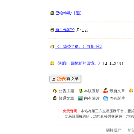
巴哈轉載:【迴】
新手作家^^
[
:
1
2
]
《。綠茶半糖。》自創小說
《那段，回憶前的回憶。》
[
:
1
...
3
4
5
]
公告主題
本版置頂
最新文章
普通文章
內有圖片
內有影片
免責聲明：
本站為第三方交易服務平台，鑒
交易歸屬權糾紛，請您直接與交易另一方聯
關於我們
新