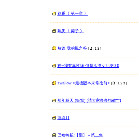
熟悉《 第一章 》
熟悉《 契子 》
短篇 我的楓之谷
[
:
1
2
]
哀~我有異性緣 但是卻沒女朋友0.0
swallow <最後版本未修改前>
[
:
1
2
3
]
那年秋天 (短篇) (請大家多多指教^^)
龍與月
巴哈轉載:【迴】－第二集