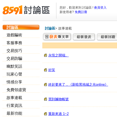
您好，歡迎來到 討論區 !
會員登入
新使用者?
免費註冊
討論區
討論區
>
故事連載
遊戲騙術
客服事務
交易技巧
永恆之開端。
交易防騙
幽默笑話
好笑
玩家心聲
情感分享
終於要來了，《新暗黑地城之光online》
免費領虛寶
故事連載
買到贓物帳號
行業資訊
最新功能
重新來過 1~2