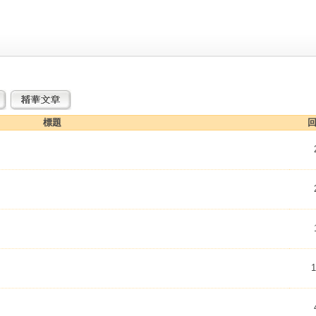
標題
回
1