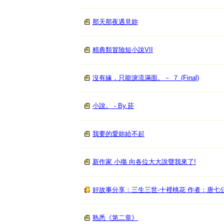
那天那夜遇見妳
精典類冒險短小說VII
沒有緣，只能淚流滿面。－ ７ (Final)
小說。 - By.菸
我要的愛妳給不起
新作家 小殤 向各位大大說聲我來了!
好故事分享：三生三世-十裡桃花 作者：唐七
熟悉《第二章》