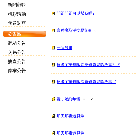
新聞剪輯
問題問題可以幫我嗎?
精彩活動
問卷調查
賣神魔取消交易卻刪卡
公告區
網站公告
一個故事
交易公告
抽查公告
超級宇宙無敵霹靂短篇冒險故事2. -*
停權公告
超級宇宙無敵霹靂短篇冒險故事 -*
愛，始終年輕
[
:
1
2
]
那天那夜遇見妳
那天那夜遇見妳