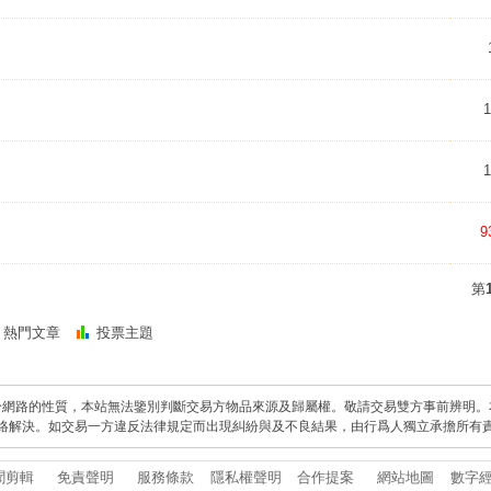
1
1
9
第
熱門文章
投票主題
於網路的性質，本站無法鑒別判斷交易方物品來源及歸屬權。敬請交易雙方事前辨明。
絡解決。如交易一方違反法律規定而出現糾紛與及不良結果，由行爲人獨立承擔所有
聞剪輯
免責聲明
服務條款
隱私權聲明
合作提案
網站地圖
數字