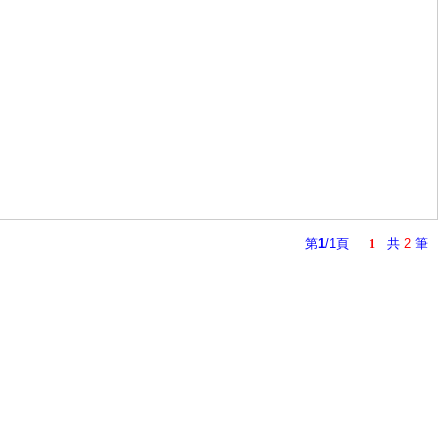
第
1
/1頁
共
2
筆
1