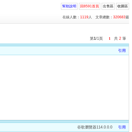
幫助說明
回8591首頁
出售區
收購區
在線人數：
1119
人 文章總數：
320683
篇
第
1
/1頁
共
2
筆
1
引用
谷歌瀏覽器114.0.0.0
引用