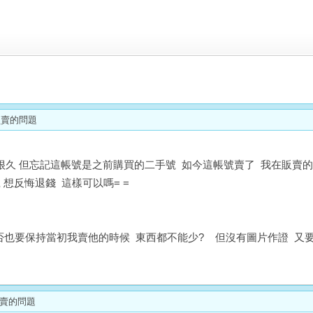
帳號買賣的問題
久 但忘記這帳號是之前購買的二手號 如今這帳號賣了 我在販賣的時
想反悔退錢 這樣可以嗎= =
否也要保持當初我賣他的時候 東西都不能少? 但沒有圖片作證 又要
帳號買賣的問題