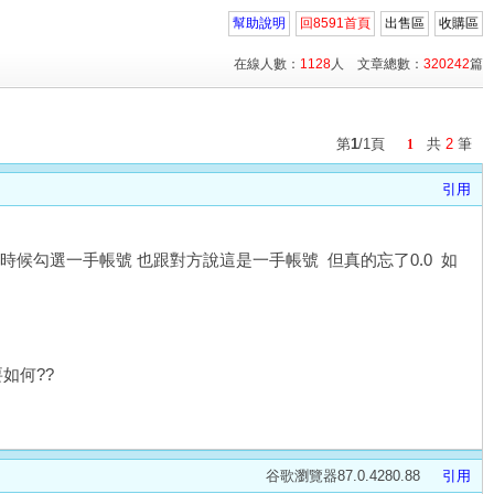
幫助說明
回8591首頁
出售區
收購區
在線人數：
1128
人 文章總數：
320242
篇
第
1
/1頁
共
2
筆
1
引用
候勾選一手帳號 也跟對方說這是一手帳號 但真的忘了0.0 如
如何??
谷歌瀏覽器87.0.4280.88
引用