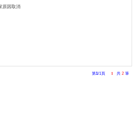
家原因取消
第
1
/1頁
共
2
筆
1