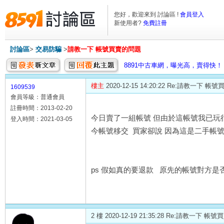
您好，歡迎來到 討論區 !
會員登入
新使用者?
免費註冊
討論區
>
交易防騙
>
請教一下 帳號買賣的問題
8891中古車網，曝光高，賣得快！
樓主
2020-12-15 14:20:22 Re:請教一下 
1609539
會員等級：普通會員
註冊時間：2013-02-20
今日賣了一組帳號 但由於這帳號我已玩很
登入時間：2021-03-05
今帳號移交 買家卻說 因為這是二手帳號 
ps 假如真的要退款 原先的帳號對方是
2 樓 2020-12-19 21:35:28 Re:請教一下 