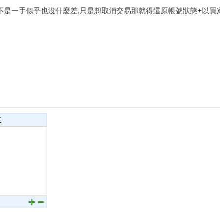
不是一手似乎也沒什麼差,只是想取消交易那就得還原帳號狀態+以買