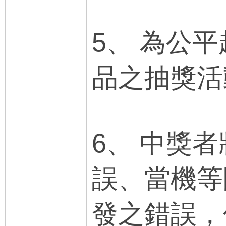
5、 為公
品之抽獎活
6、 中獎
誤、當機等
發之錯誤，