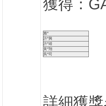
獲得：GA
雅*
許*興
許*靖
黃*翔
吳*司
詳細獲獎