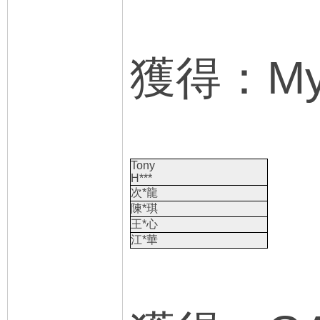
獲得：Myc
Tony
H***
次*龍
陳*琪
王*心
江*華