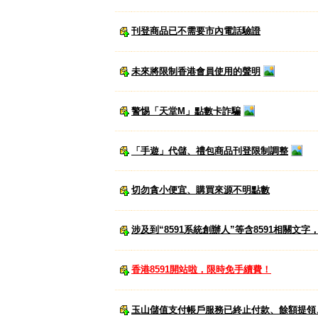
刊登商品已不需要市內電話驗證
未來將限制香港會員使用的聲明
警惕「天堂M」點數卡詐騙
「手遊」代儲、禮包商品刊登限制調整
切勿貪小便宜、購買來源不明點數
涉及到“8591系統創辦人”等含8591相關文
香港8591開站啦，限時免手續費！
玉山儲值支付帳戶服務已終止付款、餘額提領