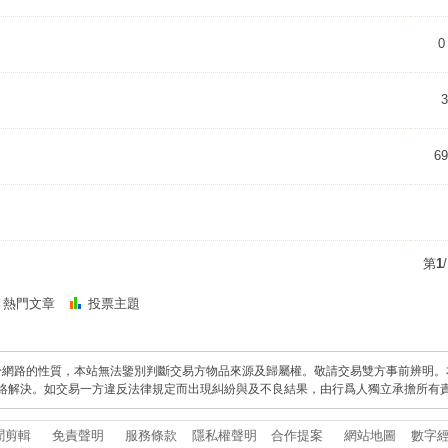
0
3
69
第
1
熱門文章
投票主題
於網路的性質，本站無法鑒別判斷交易方物品來源及歸屬權。敬請交易雙方事前辨明。
絡解決。如交易一方違反法律規定而出現糾紛與及不良結果，由行爲人獨立承擔所有
聞剪輯
免責聲明
服務條款
隱私權聲明
合作提案
網站地圖
數字