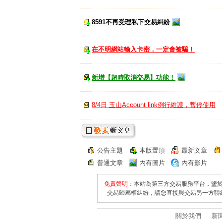
8591不再受理私下交易糾紛
在不明網站輸入卡密，一定會被騙！
新增【超時取消交易】功能！
8/4日 玉山Account link例行維護，暫停使用
公告主題
本版置頂
最新文章
普通文章
內有圖片
內有影片
免責聲明：
本站為第三方交易服務平台，鑒
交易歸屬權糾紛，請您直接與交易另一方聯
關於我們
新