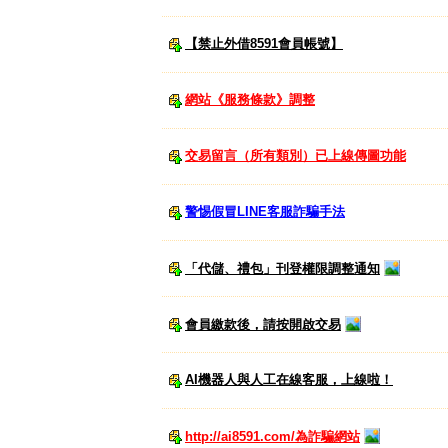
【禁止外借8591會員帳號】
網站《服務條款》調整
交易留言（所有類別）已上線傳圖功能
警惕假冒LINE客服詐騙手法
「代儲、禮包」刊登權限調整通知
會員繳款後，請按開啟交易
AI機器人與人工在線客服，上線啦！
http://ai8591.com/為詐騙網站