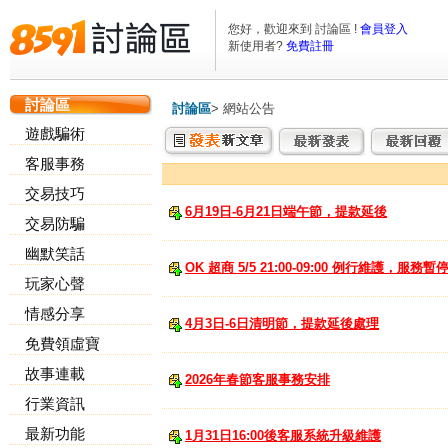
您好，歡迎來到 討論區 !
會員登入
新使用者?
免費註冊
討論區
討論區
>
網站公告
遊戲騙術
客服事務
交易技巧
6月19日-6月21日端午節，提款延後
交易防騙
幽默笑話
OK 超商 5/5 21:00-09:00 例行維護，服務暫
玩家心聲
情感分享
4月3日-6日清明節，提款延後處理
免費領虛寶
故事連載
2026年春節客服事務安排
行業資訊
最新功能
1月31日16:00後客服系統升級維護