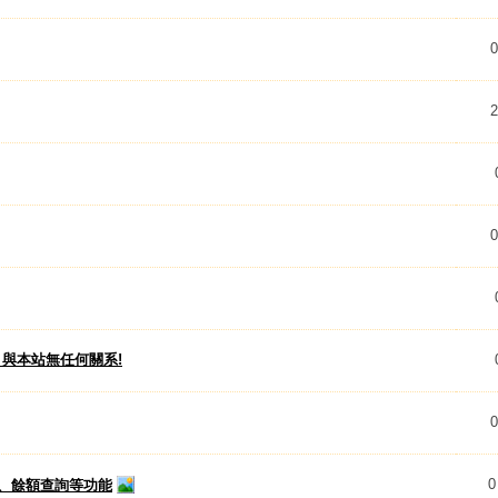
0
2
0
字，與本站無任何關系!
0
0
、餘額查詢等功能