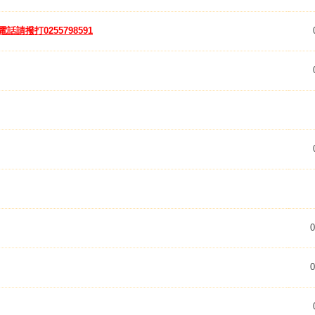
話請撥打​0255798591
0
0