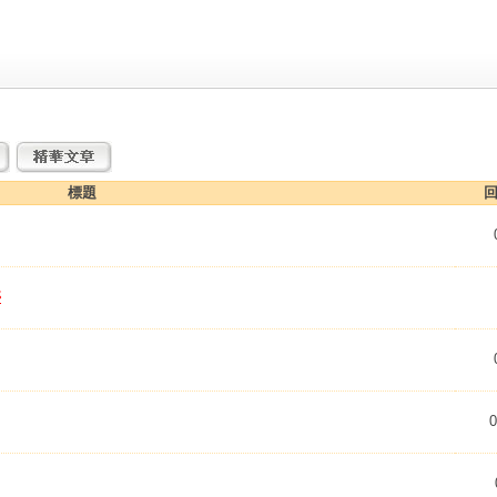
標題
回
停
0