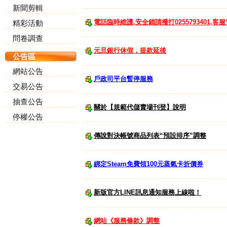
新聞剪輯
電話臨時維護,安全鎖請撥打0255793401,客服電
精彩活動
問卷調查
元旦銀行休假，提款延後
公告區
網站公告
戶政司平台暫停服務
交易公告
抽查公告
關於【規範代儲賣場刊登】說明
停權公告
傳說對決帳號商品列表“預設排序”調整
綁定Steam免費領100元蒸氣卡折價券
新版官方LINE訊息通知服務上線啦！
網站《服務條款》調整