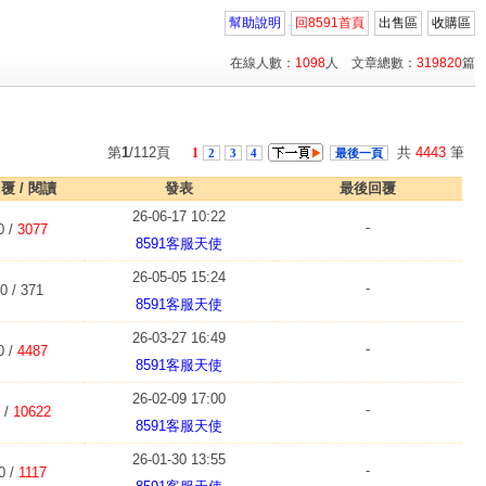
幫助說明
回8591首頁
出售區
收購區
在線人數：
1098
人 文章總數：
319820
篇
第
1
/112頁
共
4443
筆
1
2
3
4
最後一頁
覆 / 閱讀
發表
最後回覆
26-06-17 10:22
-
0 /
3077
8591客服天使
26-05-05 15:24
-
0 / 371
8591客服天使
26-03-27 16:49
-
0 /
4487
8591客服天使
26-02-09 17:00
-
 /
10622
8591客服天使
26-01-30 13:55
-
0 /
1117