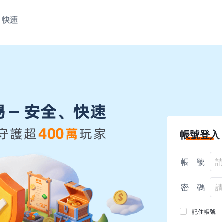
帳號登入
帳 號
密 碼
記住帳號