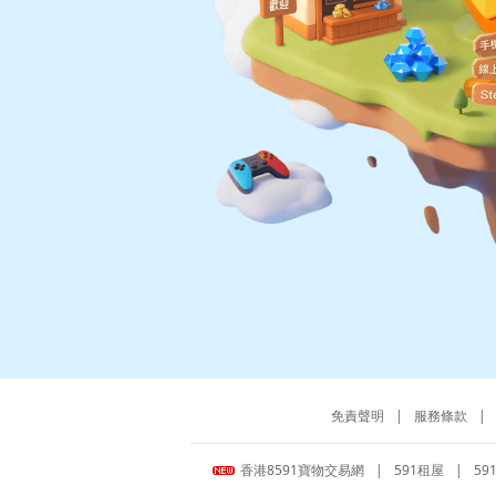
免責聲明
|
服務條款
|
香港8591寶物交易網
|
591租屋
|
59