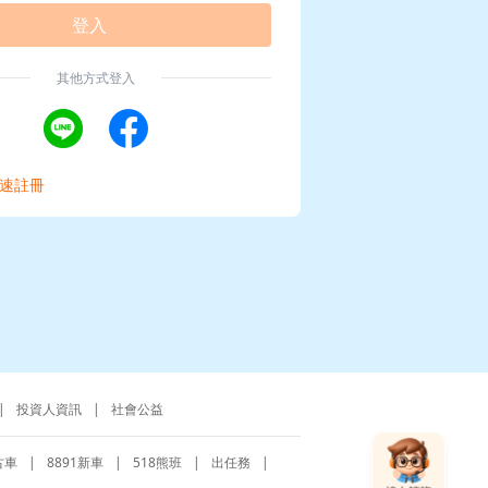
登入
其他方式登入
速註冊
|
投資人資訊
|
社會公益
古車
|
8891新車
|
518熊班
|
出任務
|