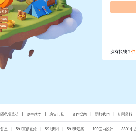
沒有帳號？
快
隱私權聲明
|
數字徵才
|
廣告刊登
|
合作提案
|
關於我們
|
新聞剪輯
1售屋
|
591實價登錄
|
591新聞
|
591新建案
|
100室內設計
|
8891中