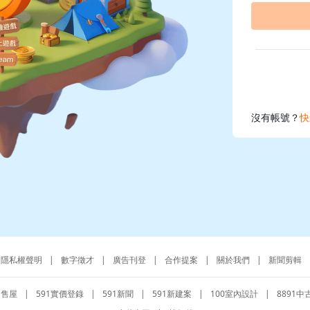
沒有帳號？
快
隱私權聲明
|
數字徵才
|
廣告刊登
|
合作提案
|
關於我們
|
新聞剪輯
1售屋
|
591實價登錄
|
591新聞
|
591新建案
|
100室內設計
|
8891中