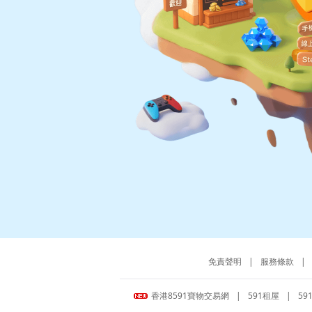
免責聲明
|
服務條款
|
香港8591寶物交易網
|
591租屋
|
59