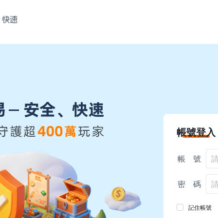
帳號登入
帳 號
密 碼
記住帳號