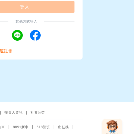
登入
其他方式登入
速註冊
|
投資人資訊
|
社會公益
古車
|
8891新車
|
518熊班
|
出任務
|