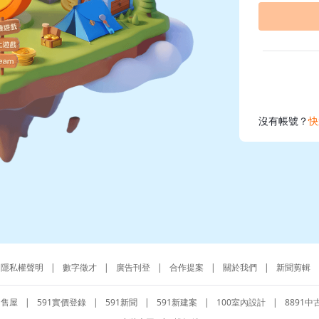
沒有帳號？
快
隱私權聲明
|
數字徵才
|
廣告刊登
|
合作提案
|
關於我們
|
新聞剪輯
1售屋
|
591實價登錄
|
591新聞
|
591新建案
|
100室內設計
|
8891中