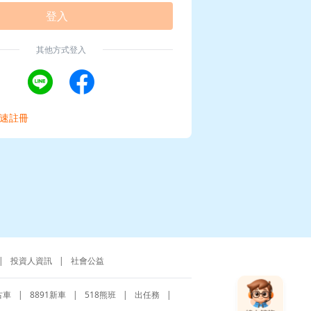
登入
其他方式登入
速註冊
|
投資人資訊
|
社會公益
古車
|
8891新車
|
518熊班
|
出任務
|