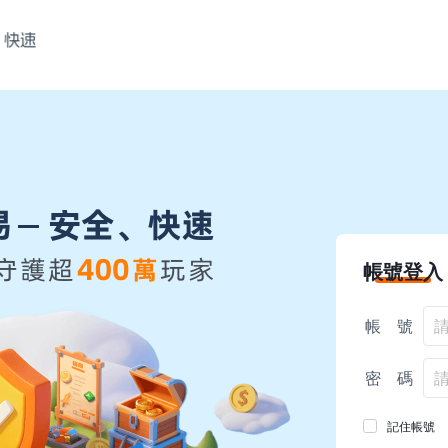
帳號登入
帳 號
密 碼
記住帳號