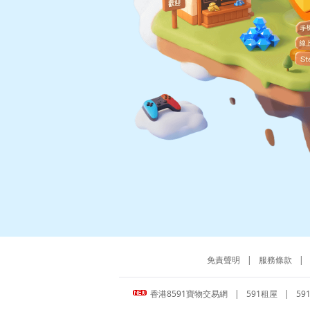
免責聲明
|
服務條款
|
香港8591寶物交易網
|
591租屋
|
59