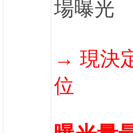
場曝光
→ 現
決
位