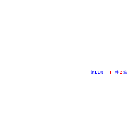
第
1
/1頁
共
2
筆
1