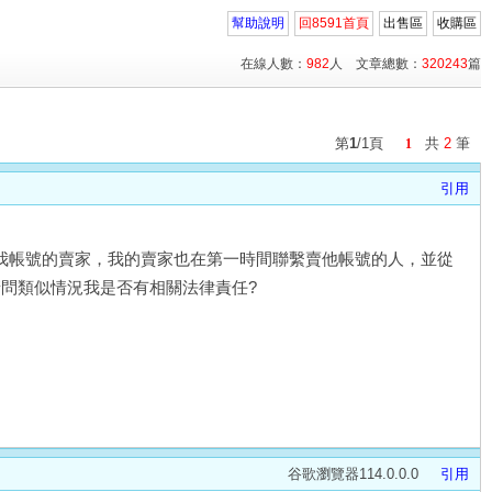
幫助說明
回8591首頁
出售區
收購區
在線人數：
982
人 文章總數：
320243
篇
第
1
/1頁
共
2
筆
1
引用
給我帳號的賣家，我的賣家也在第一時間聯繫賣他帳號的人，並從
請問類似情況我是否有相關法律責任?
谷歌瀏覽器114.0.0.0
引用