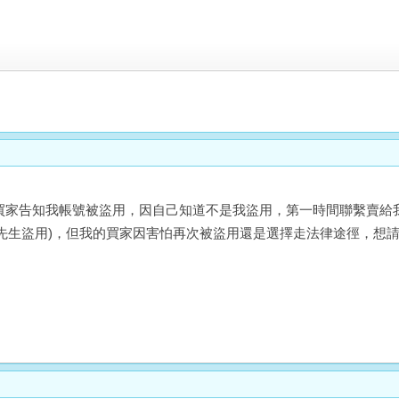
日買家告知我帳號被盜用，因自己知道不是我盜用，第一時間聯繫賣
先生盜用)，但我的買家因害怕再次被盜用還是選擇走法律途徑，想