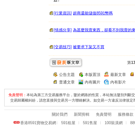
[行業資訊]
超商還能儲值8591幣嗎
[情感分享]
為甚麼我賣東西，卻看不到我賣的
[交易技巧]
被要求下架又不買
第
1
公告主題
本版置頂
最新文章
普通文章
內有圖片
內有影片
免責聲明：
本站為第三方交易服務平台，鑒於網路的性質，本站無法鑒別判斷交
交易歸屬權糾紛，請您直接與交易另一方聯絡解決。如交易一方違反法律規定
關於我們
新聞剪輯
免責聲明
服務條款
香港8591寶物交易網
591租屋
591售屋
100裝潢網
8