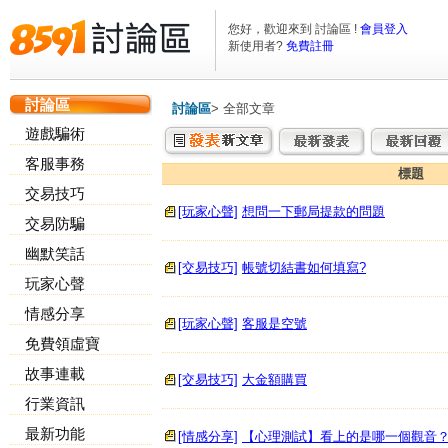
您好，歡迎來到 討論區 !
會員登入
新使用者?
免費註冊
討論區
討論區
>
全部文章
遊戲騙術
客服事務
標題
交易技巧
[玩家心聲]
想問一下郵局提款的問題
交易防騙
幽默笑話
[交易技巧]
帳號切結書如何填寫?
玩家心聲
情感分享
[玩家心聲]
客服是空號
免費領虛寶
故事連載
[交易技巧]
大金額購買
行業資訊
最新功能
[情感分享]
【心理測試】看上的是哪一個觀音？