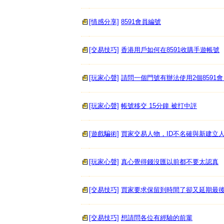
[情感分享]
8591會員編號
[交易技巧]
香港用戶如何在8591收購手遊帳號
[玩家心聲]
請問一個門號有辦法使用2個8591會
[玩家心聲]
帳號移交 15分鐘 被打中評
[遊戲騙術]
買家交易人物，ID不名確與新建立
[玩家心聲]
真心覺得錢沒匯以前都不要太認真
[交易技巧]
買家要求保留到時間了卻又延期最
[交易技巧]
想請問各位有經驗的前輩