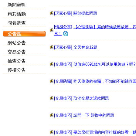
新聞剪輯
[玩家心聲]
關於提款問題
精彩活動
問卷調查
[情感分享]
【心理測驗】累的時候放鬆放鬆，
累！
公告區
網站公告
[玩家心聲]
全民奪金12題
交易公告
抽查公告
[交易技巧]
儲值進8591錢包可以使用悠遊卡嗎?
停權公告
[交易防騙]
昨天傻傻的被騙，不知能不能補救
[交易技巧]
取消交易之退款問題
[交易技巧]
請問一下 領收中的問題
[交易技巧]
要怎麼把賣場的內容排版的好看一