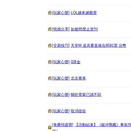
[玩家心聲]
LOL越來越難賣
[情感分享]
如被85禁止登刊
[交易技巧]
天堂M 道具要直接在8591賣 台幣
[玩家心聲]
0課金
[玩家心聲]
北京賽車
[玩家心聲]
關於賣家已讀不回
[玩家心聲]
取消提款
[免費領虛寶]
【活動結束】《銀河戰艦》事前
19
]