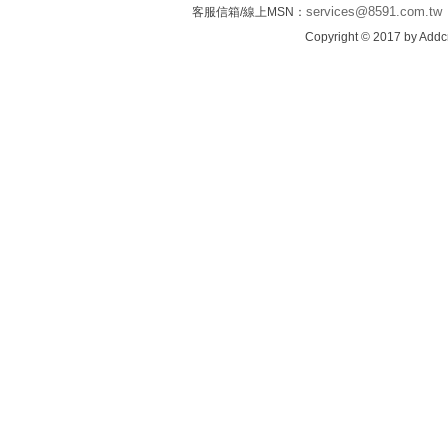
services@8591.com.tw
客服信箱/線上MSN：
Copyright © 2017 by Addcn