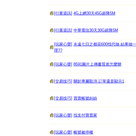
[行業資訊]
4G上網30天45G超降5M
[行業資訊]
中華電信30天30G超降5M
[玩家心聲]
永遠七日之都花600找代抽 結果抽
理??
[玩家心聲]
8591圖片上傳畫質差怎麼辦
[交易技巧]
關於專屬取消 訂單還是顯示1
[交易技巧]
買賣帳號糾紛
[玩家心聲]
找支付寶賣家
[玩家心聲]
帳號被停權