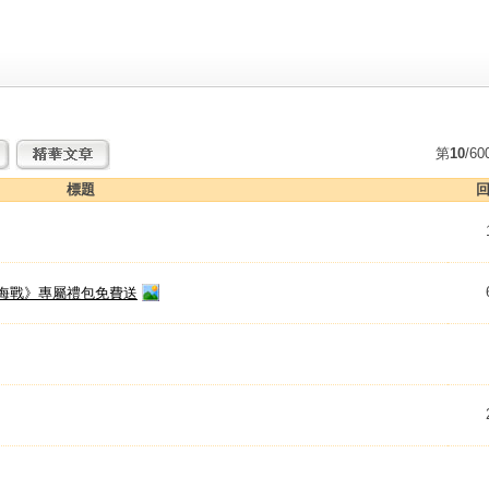
第
10
/6
標題
回
海戰》專屬禮包免費送