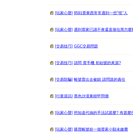
[玩家心聲]
8591賣東西常常遇到一些"怪"人
[玩家心聲]
遇到賣家已讀不會還直接拉黑怎麼
[交易技巧]
GGC交易問題
[交易技巧]
請問 賣手機 初始號的來源?
[交易防騙]
帳號賣出去被鎖 請問誰的責任
[行業資訊]
黑色沙漠東樹甲問價
[玩家心聲]
想知道代抽的手法試甚麼? 有甚麼
[玩家心聲]
購買帳號前一個賣家小額未繳費