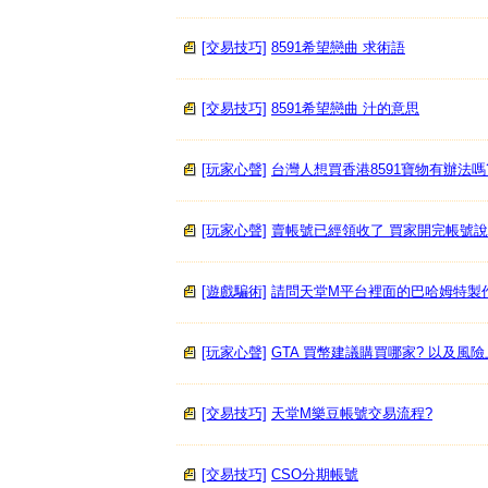
[交易技巧]
8591希望戀曲 求術語
[交易技巧]
8591希望戀曲 汁的意思
[玩家心聲]
台灣人想買香港8591寶物有辦法嗎
[玩家心聲]
賣帳號已經領收了 買家開完帳號
[遊戲騙術]
請問天堂M平台裡面的巴哈姆特製
[玩家心聲]
GTA 買幣建議購買哪家? 以及風
[交易技巧]
天堂M樂豆帳號交易流程?
[交易技巧]
CSO分期帳號