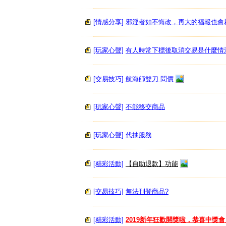
[情感分享]
邪淫者如不悔改，再大的福報也會
[玩家心聲]
有人時常下標後取消交易是什麼情
[交易技巧]
航海師雙刀 問價
[玩家心聲]
不能移交商品
[玩家心聲]
代抽服務
[精彩活動]
【自助退款】功能
[交易技巧]
無法刊登商品?
[精彩活動]
2019新年狂歡開獎啦，恭喜中獎