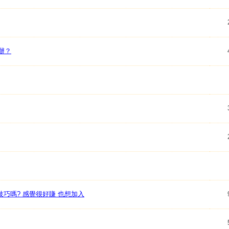
辦？
技巧嗎? 感覺很好賺 也想加入