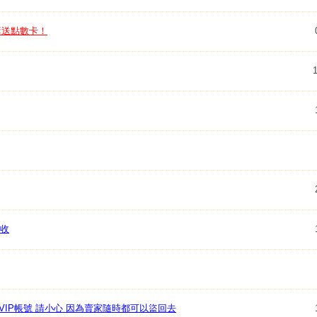
獎送點數卡！
1
領收
上VIP帳號 請小心 因為賣家隨時都可以盜回去