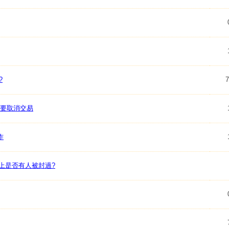
?
7
說要取消交易
作
險上是否有人被封過?