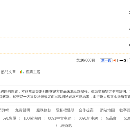
第
10
/600頁
第一頁
熱門文章
投票主題
於網路的性質，本站無法鑒別判斷交易方物品來源及歸屬權。敬請交易雙方事前辨明。
絡解決。如交易一方違反法律規定而出現糾紛與及不良結果，由行爲人獨立承擔所有
聞剪輯
免責聲明
服務條款
隱私權聲明
合作提案
網站地圖
數字
591售屋
100裝潢網
8891中古車網
8891新車網
名品會
51
結婚吧