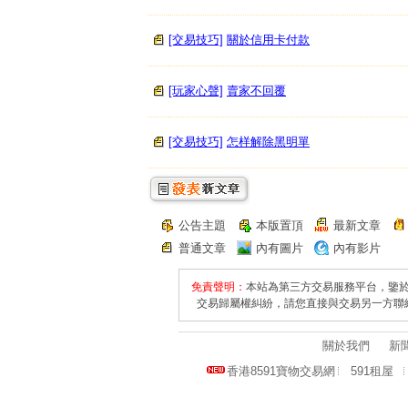
[交易技巧]
關於信用卡付款
[玩家心聲]
賣家不回覆
[交易技巧]
怎样解除黑明單
公告主題
本版置頂
最新文章
普通文章
內有圖片
內有影片
免責聲明：
本站為第三方交易服務平台，鑒
交易歸屬權糾紛，請您直接與交易另一方聯
關於我們
新
香港8591寶物交易網
591租屋