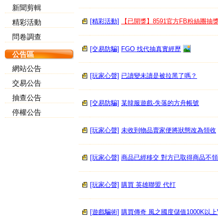
新聞剪輯
[精彩活動]
【已開獎】8591官方FB粉絲團抽
精彩活動
問卷調查
[交易防騙]
FGO 找代抽真實經歷
公告區
網站公告
[玩家心聲]
已讀變未讀是被拉黑了嗎？
交易公告
抽查公告
[交易防騙]
某韓服遊戲-失落的方舟帳號
停權公告
[玩家心聲]
未收到物品賣家便將狀態改為領收
[玩家心聲]
商品已經移交 對方已取得商品不
[玩家心聲]
購買 英雄聯盟 代打
[遊戲騙術]
購買傳奇 風之國度儲值1000K以