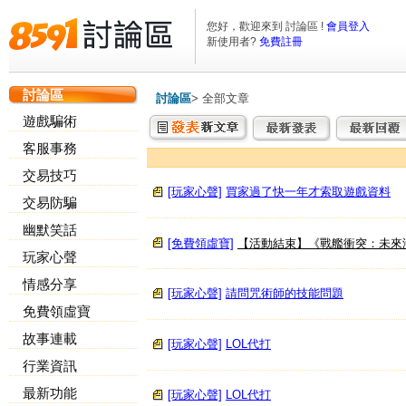
您好，歡迎來到 討論區 !
會員登入
新使用者?
免費註冊
討論區
討論區
>
全部文章
遊戲騙術
客服事務
交易技巧
[玩家心聲]
買家過了快一年才索取遊戲資料
交易防騙
幽默笑話
[免費領虛寶]
【活動結束】《戰艦衝突：未來
玩家心聲
情感分享
[玩家心聲]
請問咒術師的技能問題
免費領虛寶
故事連載
[玩家心聲]
LOL代打
行業資訊
最新功能
[玩家心聲]
LOL代打