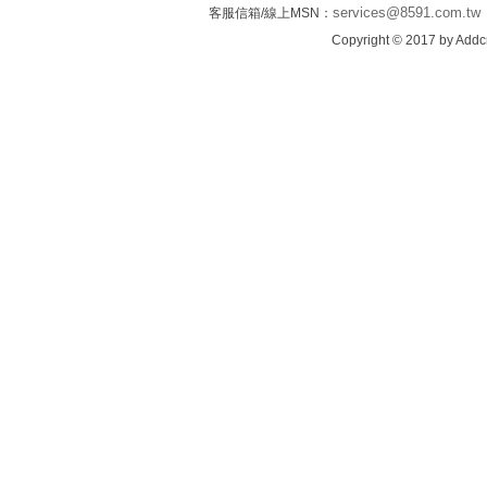
services@8591.com.tw
客服信箱/線上MSN：
Copyright © 2017 by Addcn