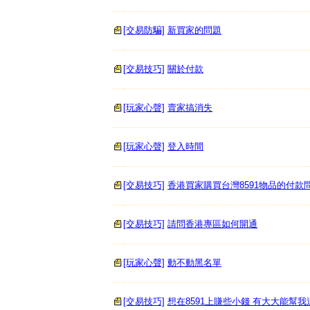
[交易防騙]
新買家的問題
[交易技巧]
關於付款
[玩家心聲]
賣家搞消失
[玩家心聲]
登入時間
[交易技巧]
香港買家購買台灣8591物品的付款
[交易技巧]
請問香港專區如何開通
[玩家心聲]
動不動黑名單
[交易技巧]
想在8591上賺些小錢 有大大能幫