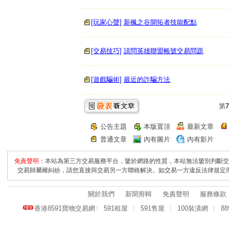
[玩家心聲]
新楓之谷開拓者技能配點
[交易技巧]
請問英雄聯盟帳號交易問題
[遊戲騙術]
最近的詐騙方法
第
7
公告主題
本版置頂
最新文章
普通文章
內有圖片
內有影片
免責聲明：
本站為第三方交易服務平台，鑒於網路的性質，本站無法鑒別判斷交
交易歸屬權糾紛，請您直接與交易另一方聯絡解決。如交易一方違反法律規定
關於我們
新聞剪輯
免責聲明
服務條款
香港8591寶物交易網
591租屋
591售屋
100裝潢網
8