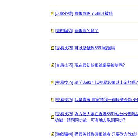
[玩家心聲]
買帳號隔了6個月被鎖
[遊戲騙術]
買帳號的疑問
[交易技巧]
可以儲錢到8591帳號嗎
[交易技巧]
現在買初始帳號還要被嗆嗎?
[交易技巧]
請問8591可以交易10萬以上金額嗎?
[交易技巧]
我是賣家 買家請我一個帳號金額 
[交易技巧]
為方便大家在香港8591站台出售商
功能！請問同步後，可有地方取消同步?
[遊戲騙術]
購買英雄聯盟帳號者 只要對方說信箱