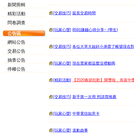
新聞剪輯
[交易技巧]
延長交易時間
精彩活動
問卷調查
[玩家心聲]
8591賺錢心得分享~ (學生)
公告區
網站公告
[交易技巧]
各位大哥大姐好小弟賣了帳號現在
交易公告
抽查公告
[玩家心聲]
現在賣家都這麼沒禮貌嗎
停權公告
[精彩活動]
【2020春節狂歡】開獎啦，恭喜中
[交易技巧]
新手第一次用 想請買推薦
[玩家心聲]
中華電信如意卡
[玩家心聲]
道歉啟事