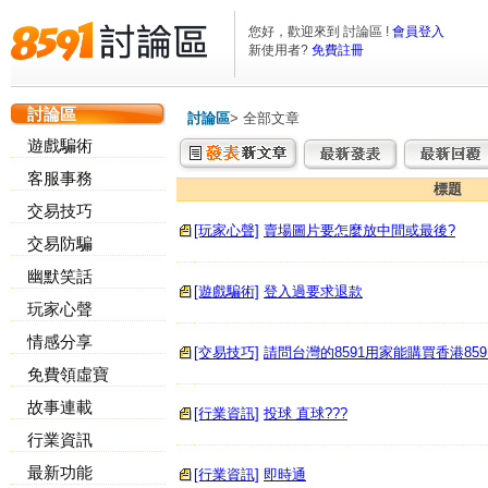
您好，歡迎來到 討論區 !
會員登入
新使用者?
免費註冊
討論區
討論區
>
全部文章
遊戲騙術
客服事務
標題
交易技巧
[玩家心聲]
賣場圖片要怎麼放中間或最後?
交易防騙
幽默笑話
[遊戲騙術]
登入過要求退款
玩家心聲
情感分享
[交易技巧]
請問台灣的8591用家能購買香港859
免費領虛寶
故事連載
[行業資訊]
投球 直球???
行業資訊
最新功能
[行業資訊]
即時通