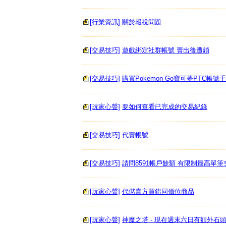
[行業資訊]
關於報稅問題
[交易技巧]
遊戲綁定社群帳號 賣出後遭鎖
[交易技巧]
購買Pokemon Go寶可夢PTC帳
[玩家心聲]
要如何查看已完成的交易紀錄
[交易技巧]
代賣帳號
[交易技巧]
請問8591帳戶餘額 有限制最高單
[玩家心聲]
代儲賣方買錯同價位商品
[玩家心聲]
神魔之塔 - 現在週末六日有額外石頭