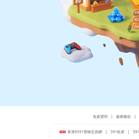
免責聲明
|
服務條款
|
香港8591寶物交易網
|
591租屋
|
59