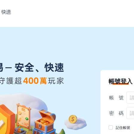
帳號登入
帳 號
密 碼
記住帳號