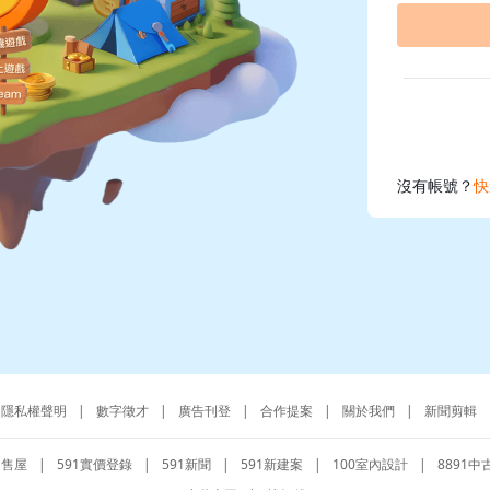
沒有帳號？
快
隱私權聲明
|
數字徵才
|
廣告刊登
|
合作提案
|
關於我們
|
新聞剪輯
1售屋
|
591實價登錄
|
591新聞
|
591新建案
|
100室內設計
|
8891中