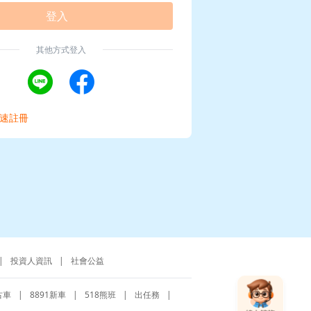
登入
其他方式登入
速註冊
|
投資人資訊
|
社會公益
古車
|
8891新車
|
518熊班
|
出任務
|